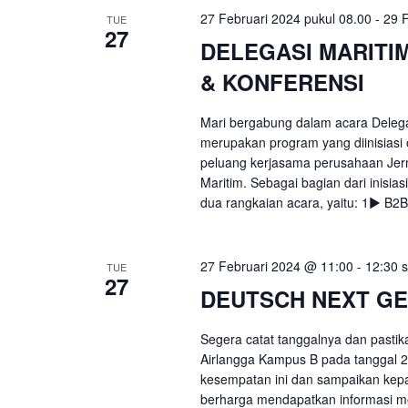
27 Februari 2024 pukul 08.00
-
29 F
TUE
27
DELEGASI MARITI
& KONFERENSI
Mari bergabung dalam acara Deleg
merupakan program yang diinisias
peluang kerjasama perusahaan Jerm
Maritim. Sebagai bagian dari inisi
dua rangkaian acara, yaitu: 1▶ B2B 
27 Februari 2024 @ 11:00
-
12:30 
TUE
27
DEUTSCH NEXT G
Segera catat tanggalnya dan pastik
Airlangga Kampus B pada tanggal 2
kesempatan ini dan sampaikan kep
berharga mendapatkan informasi me