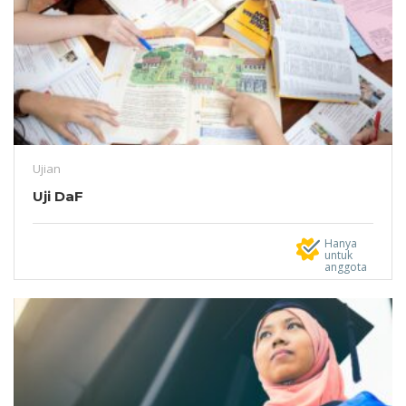
Ujian
Uji DaF
Hanya
untuk
anggota