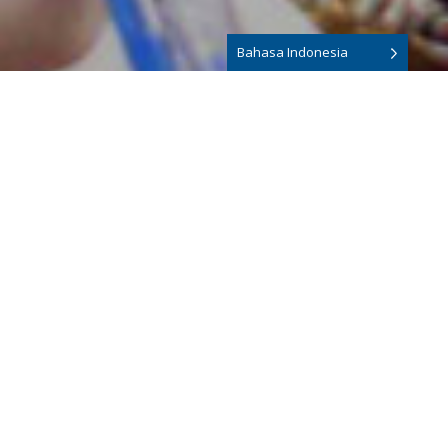
Bahasa Indonesia
Rizka
Kursus ini cukup menantang karena saya belum pernah
belajar bahasa Jerman sebelumnya. Para dosen di sini sangat
membantu dan mendukung saya. Beberapa tes selama
periode kursus terkadang diberikan untuk mengukur
kemampuan kami. Saya sangat menikmati kelas saya. Saya
merekomendasikan kursus ini kepada siapa saja yang ingin
melanjutkan studi di Jerman.