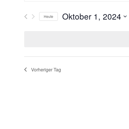
und
Suche
Ansichten
nach
Oktober 1, 2024
Heute
Veranstaltungen
Navigation
Datum
nach
auswählen.
Schlüsselwort.
Vorheriger Tag