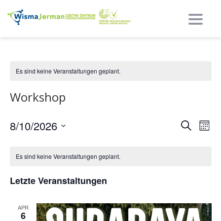
Umsch
Es sind keine Veranstaltungen geplant.
Workshop
Ereig
Ere
8/10/2026
Suche
Mona
Nav
Such
Datum
auswählen.
und
Es sind keine Veranstaltungen geplant.
Ansi
Letzte Veranstaltungen
Navi
APR
6