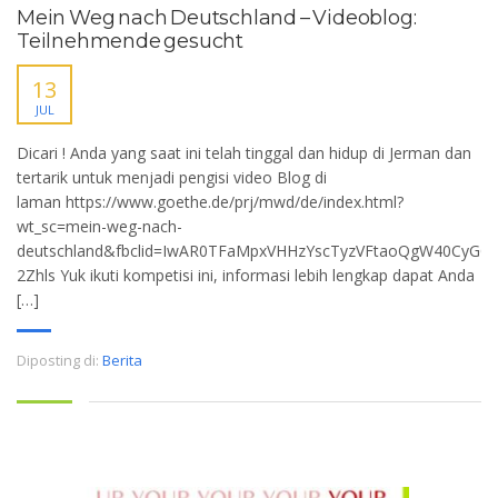
Mein Weg nach Deutschland – Videoblog:
Teilnehmende gesucht
13
JUL
Dicari ! Anda yang saat ini telah tinggal dan hidup di Jerman dan
tertarik untuk menjadi pengisi video Blog di
laman https://www.goethe.de/prj/mwd/de/index.html?
wt_sc=mein-weg-nach-
deutschland&fbclid=IwAR0TFaMpxVHHzYscTyzVFtaoQgW40CyG
2Zhls Yuk ikuti kompetisi ini, informasi lebih lengkap dapat Anda
[…]
Diposting di:
Berita