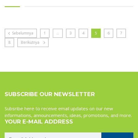
Sebelumnya
1
...
3
4
5
6
7
8
Berikutnya
SUBSCRIBE OUR NEWSLETTER
Subsribe here to receive email updates on our new
informations, announcements, ideas, promotions, and more.
YOUR E-MAIL ADDRESS